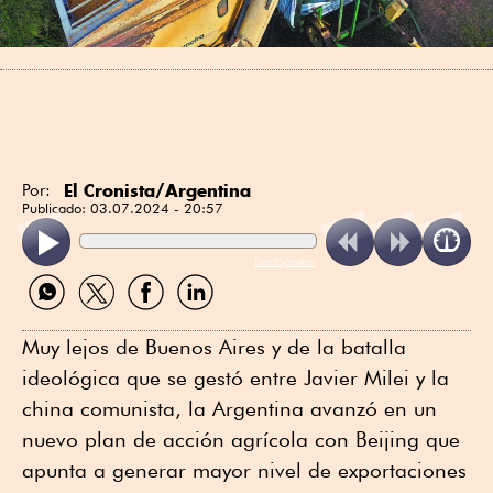
El Cronista/Argentina
Por:
Publicado:
03.07.2024 - 20:57
ReadSpeaker
Compartir
Compartir
Compartir
Compartir
por
por
por
por
WhatsApp
Twitter
Facebook
Linkedin
Muy lejos de Buenos Aires y de la batalla
ideológica que se gestó entre Javier Milei y la
china comunista, la Argentina avanzó en un
nuevo plan de acción agrícola con Beijing que
apunta a generar mayor nivel de exportaciones