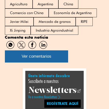
Agricultura
Argentina
China
Comercio con China
Economía de Argentina
Javier Milei
Mercado de granos
RIPE
Xi Jinping
Industria Agroindustrial
Comenta esta noticia
Compartir
Compartir
Compartir
Compartir
por
por
por
por
WhatsApp
Twitter
Facebook
Linkedin
Ver comentarios
Únete infórmate descubre
Suscríbete a nuestros
Newsletters
Ve a nuestros Newsletters
REGÍSTRATE AQUÍ