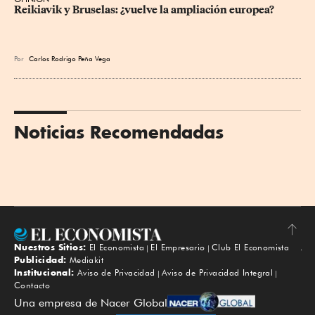
Reikiavik y Bruselas: ¿vuelve la ampliación europea?
Por
Carlos Rodrigo Peña Vega
Noticias Recomendadas
Nuestros Sitios:
El Economista
El Empresario
Club El Economista
Subir
Publicidad:
Mediakit
Institucional:
Aviso de Privacidad
Aviso de Privacidad Integral
Contacto
Una empresa de Nacer Global