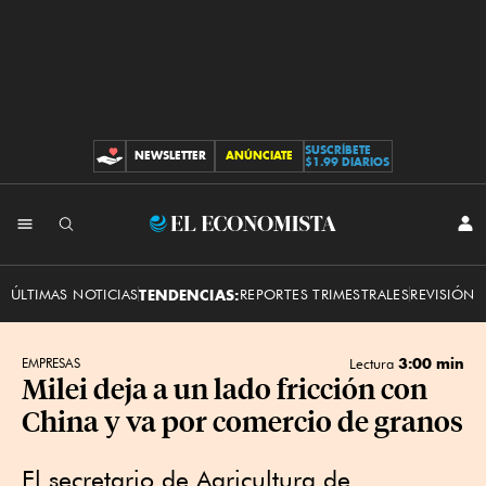
SUSCRÍBETE
NEWSLETTER
ANÚNCIATE
CONTRIBUCIONES
$1.99 DIARIOS
INI
El
SES
Economista
ÚLTIMAS NOTICIAS
TENDENCIAS:
REPORTES TRIMESTRALES
REVISIÓN 
3:00 min
EMPRESAS
Lectura
Milei deja a un lado fricción con
China y va por comercio de granos
El secretario de Agricultura de