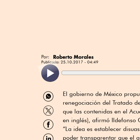
Roberto Morales
Por:
Publicado:
25.10.2017 - 04:49
Compartir
El gobierno de México propus
por
renegociación del Tratado d
WhatsApp
Compartir
que las contenidas en el Acu
por
Twitter
en inglés), afirmó Ildefonso
Compartir
por
“La idea es establecer disuas
Facebook
Compartir
poder transparentar que el 