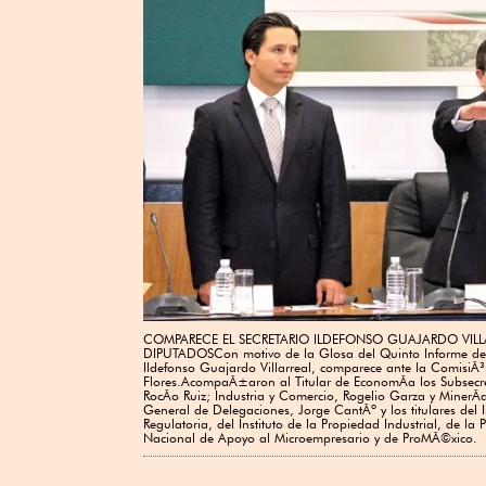
COMPARECE EL SECRETARIO ILDEFONSO GUAJARDO VIL
DIPUTADOSCon motivo de la Glosa del Quinto Informe de G
Ildefonso Guajardo Villarreal, comparece ante la Comisi
Flores.AcompaÃ±aron al Titular de EconomÃa los Subsecret
RocÃo Ruiz; Industria y Comercio, Rogelio Garza y MinerÃ
General de Delegaciones, Jorge CantÃº y los titulares del
Regulatoria, del Instituto de la Propiedad Industrial, de 
Nacional de Apoyo al Microempresario y de ProMÃ©xico.