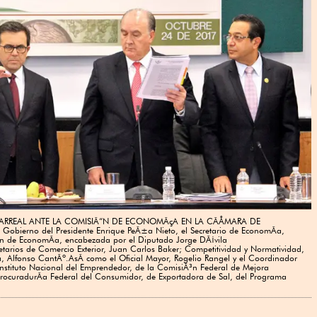
LARREAL ANTE LA COMISIÃ“N DE ECONOMÃçA EN LA CÃÅMARA DE
obierno del Presidente Enrique PeÃ±a Nieto, el Secretario de EconomÃa,
Ã³n de EconomÃa, encabezada por el Diputado Jorge DÃ¡vila
arios de Comercio Exterior, Juan Carlos Baker; Competitividad y Normatividad,
a, Alfonso CantÃº.AsÃ como el Oficial Mayor, Rogelio Rangel y el Coordinador
 Instituto Nacional del Emprendedor, de la ComisiÃ³n Federal de Mejora
la ProcuradurÃa Federal del Consumidor, de Exportadora de Sal, del Programa