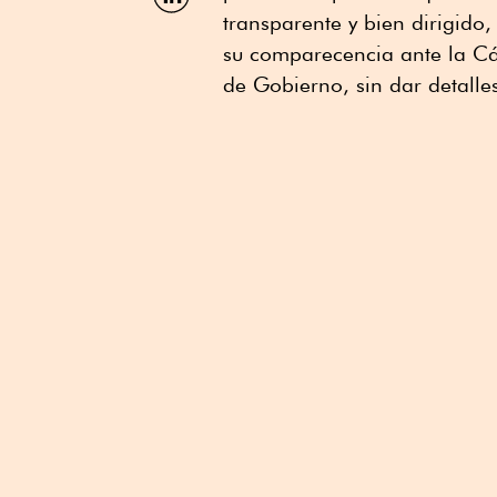
por
transparente y bien dirigido,
Linkedin
su comparecencia ante la C
de Gobierno, sin dar detalle