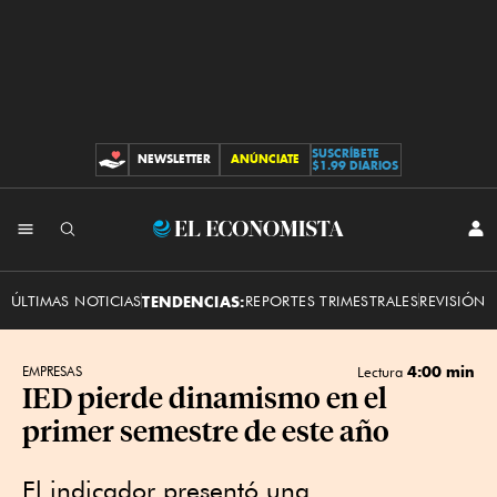
SUSCRÍBETE
NEWSLETTER
ANÚNCIATE
CONTRIBUCIONES
$1.99 DIARIOS
INI
El
SES
Economista
ÚLTIMAS NOTICIAS
TENDENCIAS:
REPORTES TRIMESTRALES
REVISIÓN 
4:00 min
EMPRESAS
Lectura
IED pierde dinamismo en el
primer semestre de este año
El indicador presentó una