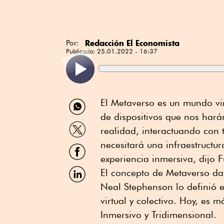
Redacción El Economista
Por:
Publicado:
25.01.2022 - 16:37
Compartir
El Metaverso es un mundo vir
por
de dispositivos que nos hará
WhatsApp
Compartir
realidad, interactuando con 
por
Twitter
necesitará una infraestructur
Compartir
por
experiencia inmersiva, dijo F
Facebook
Compartir
El concepto de Metaverso dat
por
Neal Stephenson lo definió 
Linkedin
virtual y colectivo. Hoy, es 
Inmersivo y Tridimensional.