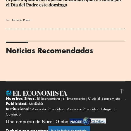
el Día del Padre este domingo
Por
Eu
ropa Press
Noticias Recomendadas
Nuestros Sitios:
El Economista
El Empresario
Club El Economista
Subir
Publicidad:
Mediakit
Institucional:
Aviso de Privacidad
Aviso de Privacidad Integral
Contacto
Una empresa de Nacer Global
Trabaja con nosotros
Ir a la bolsa de trabajo