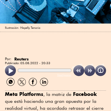
Ilustración: Nayelly Tenorio
Reuters
Por:
Publicado:
05.08.2022 - 20:33
ReadSpeaker
Compartir
Compartir
Compartir
Compartir
por
por
por
por
WhatsApp
Twitter
Facebook
Linkedin
Meta Platforms
Facebook
, la matriz de
que está haciendo una gran apuesta por la
realidad virtual, ha acordado retrasar el cierre