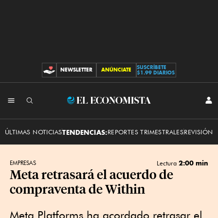
SUSCRÍBETE
NEWSLETTER
ANÚNCIATE
CONTRIBUCIONES
$1.99 DIARIOS
INI
El
SES
Economista
ÚLTIMAS NOTICIAS
TENDENCIAS:
REPORTES TRIMESTRALES
REVISIÓN 
2:00 min
EMPRESAS
Lectura
Meta retrasará el acuerdo de
compraventa de Within
Meta Platforms ha acordado retrasar el