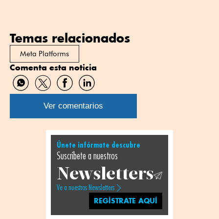
Temas relacionados
Meta Platforms
Comenta esta noticia
Compartir
Compartir
Compartir
Compartir
por
por
por
por
WhatsApp
Twitter
Facebook
Linkedin
Ver comentarios
Únete infórmate descubre
Suscríbete a nuestros
Newsletters
Ve a nuestros Newsletters
REGÍSTRATE AQUÍ