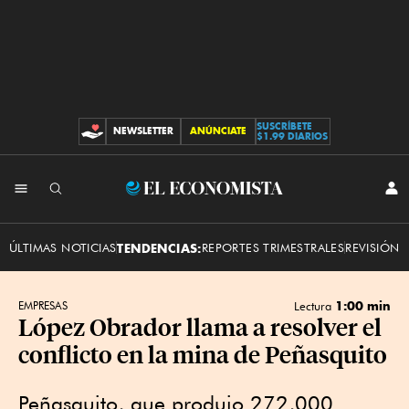
SUSCRÍBETE
NEWSLETTER
ANÚNCIATE
CONTRIBUCIONES
$1.99 DIARIOS
INI
El
SES
Economista
ÚLTIMAS NOTICIAS
TENDENCIAS:
REPORTES TRIMESTRALES
REVISIÓN 
1:00 min
EMPRESAS
Lectura
López Obrador llama a resolver el
conflicto en la mina de Peñasquito
Peñasquito, que produjo 272,000