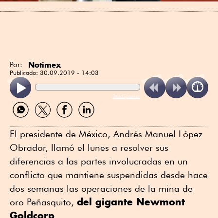
Notimex
Por:
Publicado:
30.09.2019 - 14:03
ReadSpeaker
Compartir
Compartir
Compartir
Compartir
por
por
por
por
WhatsApp
Twitter
Facebook
Linkedin
El presidente de México, Andrés Manuel López
Obrador, llamó el lunes a resolver sus
diferencias a las partes involucradas en un
conflicto que mantiene suspendidas desde hace
dos semanas las operaciones de la mina de
del gigante Newmont
oro Peñasquito,
Goldcorp
.