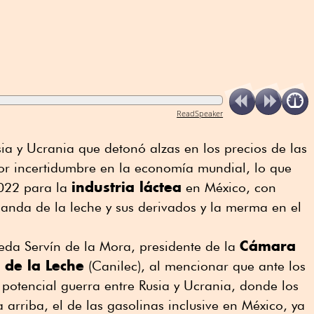
ReadSpeaker
sia y Ucrania que detonó alzas en los precios de las
or incertidumbre en la economía mundial, lo que
industria láctea
022 para la
en México, con
anda de la leche y sus derivados y la merma en el
Cámara
eda Servín de la Mora, presidente de la
 de la Leche
(Canilec), al mencionar que ante los
 potencial guerra entre Rusia y Ucrania, donde los
 arriba, el de las gasolinas inclusive en México, ya