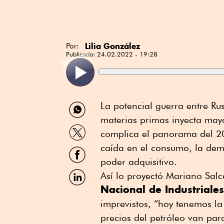
Lilia González
Por:
Publicado:
24.02.2022 - 19:28
Compartir
La potencial guerra entre Ru
por
materias primas inyecta may
WhatsApp
Compartir
complica el panorama del 2
por
Twitter
caída en el consumo, la dem
Compartir
por
poder adquisitivo.
Facebook
Compartir
Así lo proyectó Mariano Salc
por
Nacional de Industriales
Linkedin
imprevistos, “hoy tenemos la
precios del petróleo van para