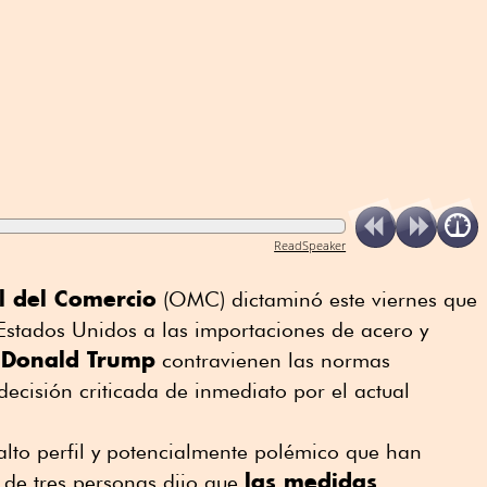
ReadSpeaker
l del Comercio
(OMC) dictaminó este viernes que
Estados Unidos a las importaciones de acero y
Donald Trump
e
contravienen las normas
ecisión criticada de inmediato por el actual
lto perfil y potencialmente polémico que han
las medidas
 de tres personas dijo que