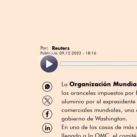
Reuters
Por:
Publicado:
09.12.2022 - 18:16
Compartir
Organización Mundia
La
por
los aranceles impuestos por 
WhatsApp
Compartir
aluminio por el expresident
por
Twitter
comerciales mundiales, una d
Compartir
por
gobierno de Washington.
Facebook
Compartir
En uno de los casos de más a
por
llegado a la OMC, el comité
Linkedin