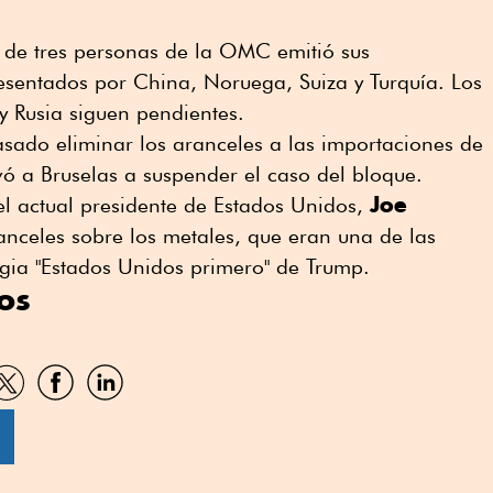
l de tres personas de la OMC emitió sus
esentados por China, Noruega, Suiza y Turquía. Los
y Rusia siguen pendientes.
sado eliminar los aranceles a las importaciones de
vó a Bruselas a suspender el caso del bloque.
Joe
el actual presidente de Estados Unidos,
anceles sobre los metales, que eran una de las
tegia "Estados Unidos primero" de Trump.
os
artir
Compartir
Compartir
Compartir
por
por
por
sApp
Twitter
Facebook
Linkedin