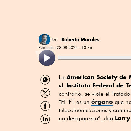
Roberto Morales
Por:
Publicado:
28.08.2024 - 13:36
Compartir
American Society de 
La
por
Instituto Federal de 
el
WhatsApp
Compartir
contrario, se viole el Trata
por
órgano
Twitter
“El IFT es un
que ha
Compartir
por
telecomunicaciones y creem
Facebook
Compartir
Larry
no desaparezca”, dijo
por
Linkedin