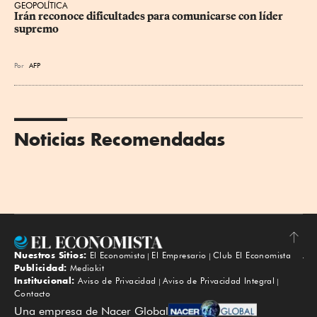
GEOPOLÍTICA
Irán reconoce dificultades para comunicarse con líder 
supremo
Por
AFP
Noticias Recomendadas
Nuestros Sitios:
El Economista
El Empresario
Club El Economista
Subir
Publicidad:
Mediakit
Institucional:
Aviso de Privacidad
Aviso de Privacidad Integral
Contacto
Una empresa de Nacer Global