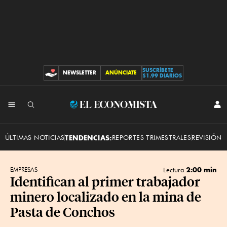
SUSCRÍBETE
NEWSLETTER
ANÚNCIATE
CONTRIBUCIONES
$1.99 DIARIOS
INI
El
SES
Economista
ÚLTIMAS NOTICIAS
TENDENCIAS:
REPORTES TRIMESTRALES
REVISIÓN 
2:00 min
EMPRESAS
Lectura
Identifican al primer trabajador
minero localizado en la mina de
Pasta de Conchos