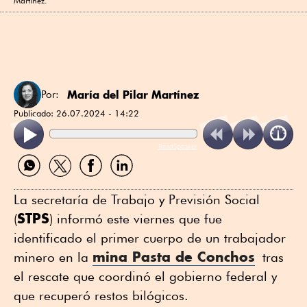
Martínez.
María del Pilar Martínez
Por:
Publicado:
26.07.2024 - 14:22
ReadSpeaker
Compartir
Compartir
Compartir
Compartir
por
por
por
por
WhatsApp
Twitter
Facebook
Linkedin
La secretaría de Trabajo y Previsión Social
STPS
(
) informó este viernes que fue
identificado el primer cuerpo de un trabajador
mina Pasta de Conchos
minero en la
tras
el rescate que coordinó el gobierno federal y
que recuperó restos bilógicos.