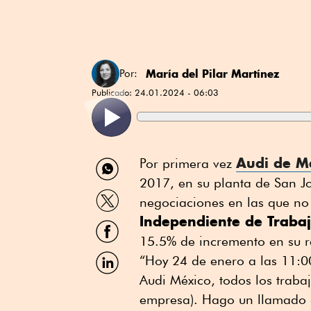
María del Pilar Martínez
Por:
Publicado:
24.01.2024 - 06:03
Compartir
Audi de M
Por primera vez
por
2017, en su planta de San J
WhatsApp
Compartir
negociaciones en las que no
por
Independiente de Trabaj
Twitter
Compartir
por
15.5% de incremento en su r
Facebook
Compartir
“Hoy 24 de enero a las 11:0
por
Audi México, todos los traba
Linkedin
empresa). Hago un llamado a