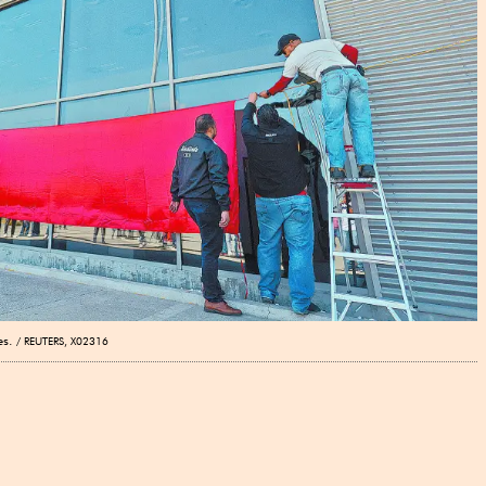
es.
REUTERS, X02316