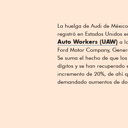
La huelga de Audi de México 
registró en Estados Unidos e
Auto Workers (UAW)
a lo
Ford Motor Company, General
Se suma el hecho de que los
dígitos y se han recuperado 
incremento de 20%, de ahí q
demandado aumentos de dos 