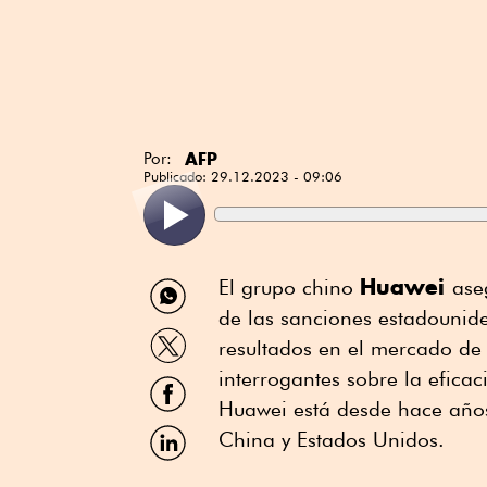
AFP
Por:
Publicado:
29.12.2023 - 09:06
Compartir
Huawei
El grupo chino
ase
por
de las sanciones estadounide
WhatsApp
Compartir
resultados en el mercado de 
por
Twitter
interrogantes sobre la efica
Compartir
por
Huawei está desde hace años
Facebook
Compartir
China y Estados Unidos.
por
Linkedin