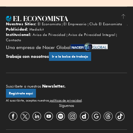
Nuestros Sitios:
El Economista
El Empresario
Club El Economista
Subir
Publicidad:
Mediakit
Institucional:
Aviso de Privacidad
Aviso de Privacidad Integral
Contacto
Una empresa de Nacer Global
Trabaja con nosotros
Ir a la bolsa de trabajo
Newsletter.
Suscríbete a nuestros
Regístrate aquí
Al suscribirte, aceptas nuestras
políticas de privacidad
.
Síguenos