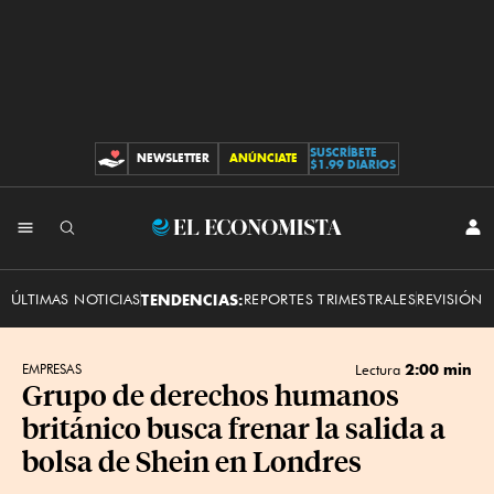
SUSCRÍBETE
NEWSLETTER
ANÚNCIATE
CONTRIBUCIONES
$1.99 DIARIOS
INI
El
SES
Economista
ÚLTIMAS NOTICIAS
TENDENCIAS:
REPORTES TRIMESTRALES
REVISIÓN 
2:00 min
EMPRESAS
Lectura
Grupo de derechos humanos
británico busca frenar la salida a
bolsa de Shein en Londres