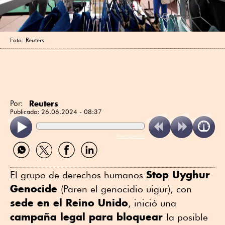
Foto: Reuters
Reuters
Por:
Publicado:
26.06.2024 - 08:37
ReadSpeaker
Compartir
Compartir
Compartir
Compartir
por
por
por
por
WhatsApp
Twitter
Facebook
Linkedin
Stop Uyghur
El grupo de derechos humanos
Genocide
(Paren el genocidio uigur), con
sede en el Reino Unido
, inició una
campaña legal para bloquear
la posible