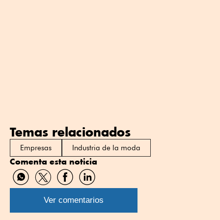
Temas relacionados
Empresas
Industria de la moda
Comenta esta noticia
Compartir
Compartir
Compartir
Compartir
por
por
por
por
WhatsApp
Twitter
Facebook
Linkedin
Ver comentarios