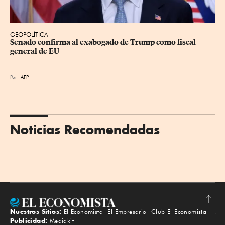
GEOPOLÍTICA
Senado confirma al exabogado de Trump como fiscal 
general de EU
Por
AFP
Noticias Recomendadas
Nuestros Sitios:
El Economista
El Empresario
Club El Economista
Subir
Publicidad:
Mediakit