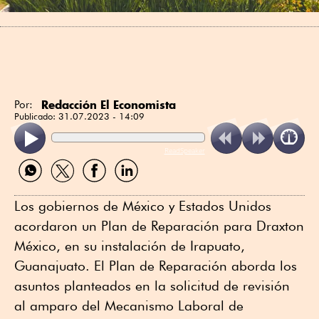
Redacción El Economista
Por:
Publicado:
31.07.2023 - 14:09
ReadSpeaker
Compartir
Compartir
Compartir
Compartir
por
por
por
por
WhatsApp
Twitter
Facebook
Linkedin
Los gobiernos de México y Estados Unidos
acordaron un Plan de Reparación para Draxton
México, en su instalación de Irapuato,
Guanajuato. El Plan de Reparación aborda los
asuntos planteados en la solicitud de revisión
al amparo del Mecanismo Laboral de