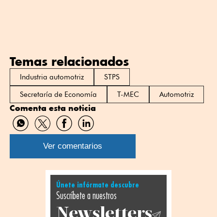
Temas relacionados
Industria automotriz
STPS
Secretaría de Economía
T-MEC
Automotriz
Comenta esta noticia
Compartir
Compartir
Compartir
Compartir
por
por
por
por
WhatsApp
Twitter
Facebook
Linkedin
Ver comentarios
Únete infórmate descubre
Suscríbete a nuestros
Newsletters