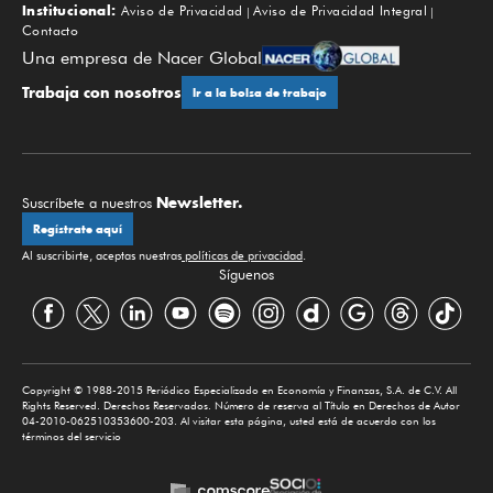
Institucional:
Aviso de Privacidad
Aviso de Privacidad Integral
Contacto
Una empresa de Nacer Global
Trabaja con nosotros
Ir a la bolsa de trabajo
Newsletter.
Suscríbete a nuestros
Regístrate aquí
Al suscribirte, aceptas nuestras
políticas de privacidad
.
Síguenos
Copyright © 1988-2015 Periódico Especializado en Economía y Finanzas, S.A. de C.V. All
Rights Reserved. Derechos Reservados. Número de reserva al Título en Derechos de Autor
04-2010-062510353600-203. Al visitar esta página, usted está de acuerdo con los
términos del servicio