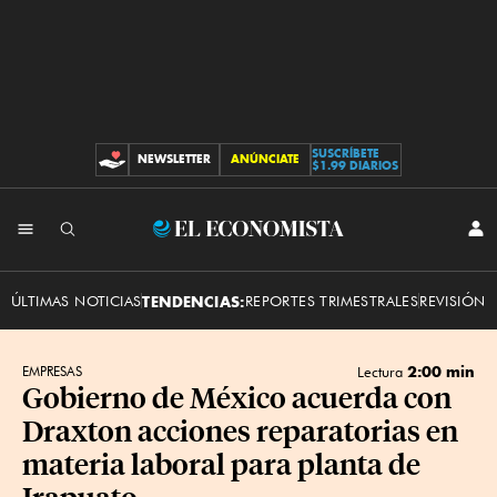
SUSCRÍBETE
NEWSLETTER
ANÚNCIATE
CONTRIBUCIONES
$1.99 DIARIOS
INI
El
SES
Economista
ÚLTIMAS NOTICIAS
TENDENCIAS:
REPORTES TRIMESTRALES
REVISIÓN 
2:00 min
EMPRESAS
Lectura
Gobierno de México acuerda con
Draxton acciones reparatorias en
materia laboral para planta de
Irapuato