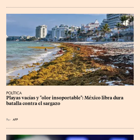
POLÍTICA
Playas vacías y "olor insoportable": México libra dura 
batalla contra el sargazo
Por
AFP