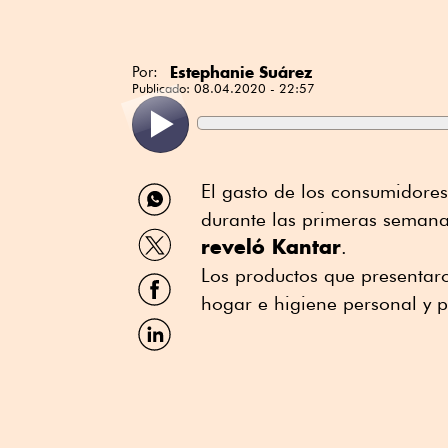
Estephanie Suárez
Por:
Publicado:
08.04.2020 - 22:57
Compartir
El gasto de los consumidor
por
durante las primeras semana
WhatsApp
Compartir
reveló Kantar
.
por
Twitter
Los productos que presentar
Compartir
por
hogar e higiene personal y p
Facebook
Compartir
por
Linkedin