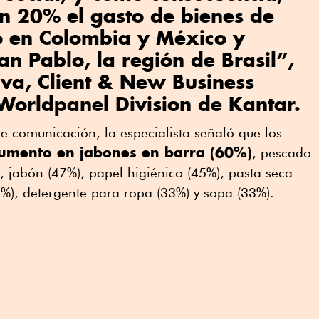
n 20% el gasto de bienes de
 en Colombia y México y
n Pablo, la región de Brasil”,
Alva, Client & New Business
Worldpanel Division de Kantar.
 comunicación, la especialista señaló que los
umento en jabones en barra (60%)
, pescado
, jabón (47%), papel higiénico (45%), pasta seca
39%), detergente para ropa (33%) y sopa (33%).