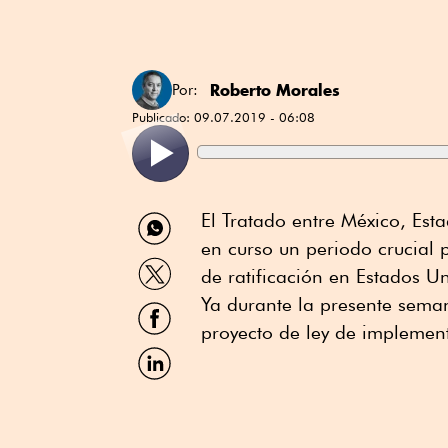
Roberto Morales
Por:
Publicado:
09.07.2019 - 06:08
Compartir
El Tratado entre México, Es
por
en curso un periodo crucial 
WhatsApp
Compartir
de ratificación en Estados U
por
Twitter
Ya durante la presente sema
Compartir
por
proyecto de ley de implemen
Facebook
Compartir
por
Linkedin