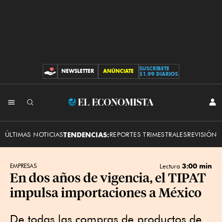
SUSCRÍBETE
NEWSLETTER
ANÚNCIATE
CONTRIBUCIONES
$1.99 DIARIOS
INI
El
SES
Economista
ÚLTIMAS NOTICIAS
TENDENCIAS:
REPORTES TRIMESTRALES
REVISIÓN 
3:00 min
EMPRESAS
Lectura
En dos años de vigencia, el TIPAT
impulsa importaciones a México
De todas las compras de productos de