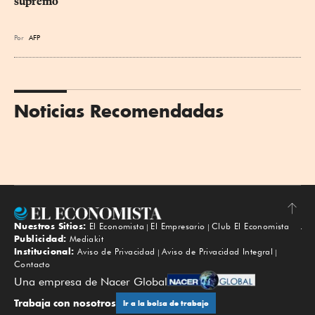
supremo
Por
AFP
Noticias Recomendadas
Nuestros Sitios:
El Economista
El Empresario
Club El Economista
Subir
Publicidad:
Mediakit
Institucional:
Aviso de Privacidad
Aviso de Privacidad Integral
Contacto
Una empresa de Nacer Global
Trabaja con nosotros
Ir a la bolsa de trabajo