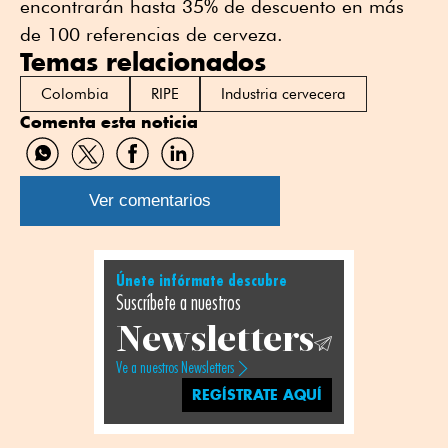
encontrarán hasta 35% de descuento en más
de 100 referencias de cerveza.
Temas relacionados
Colombia
RIPE
Industria cervecera
Comenta esta noticia
Compartir
Compartir
Compartir
Compartir
por
por
por
por
WhatsApp
Twitter
Facebook
Linkedin
Ver comentarios
Únete infórmate descubre
Suscríbete a nuestros
Newsletters
Ve a nuestros Newsletters
REGÍSTRATE AQUÍ