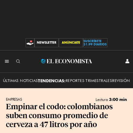
SUSCRÍBETE
NEWSLETTER
ANÚNCIATE
CONTRIBUCIONES
$1.99 DIARIOS
INI
El
SES
Economista
ÚLTIMAS NOTICIAS
TENDENCIAS:
REPORTES TRIMESTRALES
REVISIÓN 
3:00 min
EMPRESAS
Lectura
Empinar el codo: colombianos
suben consumo promedio de
cerveza a 47 litros por año