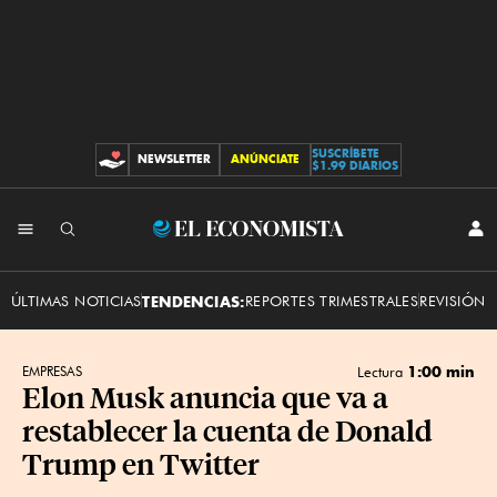
SUSCRÍBETE
NEWSLETTER
ANÚNCIATE
CONTRIBUCIONES
$1.99 DIARIOS
INI
El
SES
Economista
ÚLTIMAS NOTICIAS
TENDENCIAS:
REPORTES TRIMESTRALES
REVISIÓN 
1:00 min
EMPRESAS
Lectura
Elon Musk anuncia que va a
restablecer la cuenta de Donald
Trump en Twitter