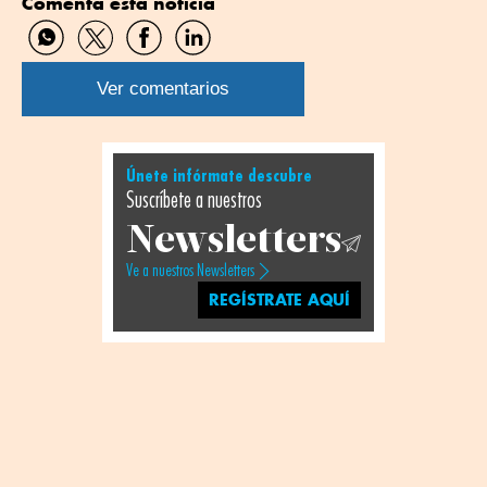
Comenta esta noticia
Compartir
Compartir
Compartir
Compartir
por
por
por
por
WhatsApp
Twitter
Facebook
Linkedin
Ver comentarios
Únete infórmate descubre
Suscríbete a nuestros
Newsletters
Ve a nuestros Newsletters
REGÍSTRATE AQUÍ