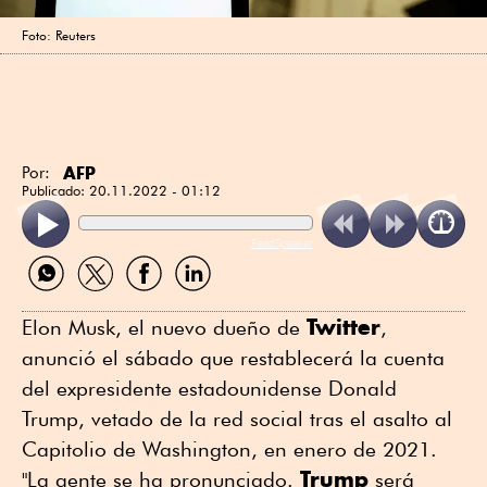
Foto: Reuters
AFP
Por:
Publicado:
20.11.2022 - 01:12
ReadSpeaker
Compartir
Compartir
Compartir
Compartir
por
por
por
por
WhatsApp
Twitter
Facebook
Linkedin
Twitter
Elon Musk, el nuevo dueño de
,
anunció el sábado que restablecerá la cuenta
del expresidente estadounidense Donald
Trump, vetado de la red social tras el asalto al
Capitolio de Washington, en enero de 2021.
Trump
"La gente se ha pronunciado.
será