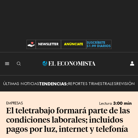
SUSCRÍBETE
NEWSLETTER
ANÚNCIATE
CONTRIBUCIONES
$1.99 DIARIOS
INI
El
SES
Economista
ÚLTIMAS NOTICIAS
TENDENCIAS:
REPORTES TRIMESTRALES
REVISIÓN 
3:00 min
EMPRESAS
Lectura
El teletrabajo formará parte de las
condiciones laborales; incluidos
pagos por luz, internet y telefonía