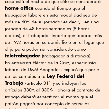
casa está el hecho de que sólo se considerará
home office
cuando el tiempo que el
trabajador labore en esta modalidad sea de
más de 40% de su jornada; es decir, en una
jornada de 48 horas semanales (8 horas
diarias), el trabajador tendría que laborar más
de 19.2 horas en su domicilio o en el lugar que
elija para poder ser considerado como
teletrabajador
(trabajador a distancia).
En entrevista Héctor de la Cruz, especialista
laboral de D&M Abogados, explicó que parte
Ley Federal del
de los cambios a la
Trabajo
-artículo 311 y se incluyen los
artículos 330A al 330K- ahora el contrato de
trabajo deberá especificar el monto que el
patrón pagará por concepto de servicios