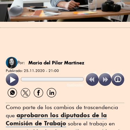
María del Pilar Martínez
Por:
Publicado:
25.11.2020 - 21:00
ReadSpeaker
Compartir
Compartir
Compartir
Compartir
por
por
por
por
WhatsApp
Twitter
Facebook
Linkedin
Como parte de los cambios de trascendencia
aprobaron los diputados de la
que
Comisión de Trabajo
sobre el trabajo en