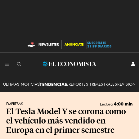
SUSCRÍBETE
NEWSLETTER
ANÚNCIATE
CONTRIBUCIONES
$1.99 DIARIOS
INI
El
SES
Economista
ÚLTIMAS NOTICIAS
TENDENCIAS:
REPORTES TRIMESTRALES
REVISIÓN 
4:00 min
EMPRESAS
Lectura
El Tesla Model Y se corona como
el vehículo más vendido en
Europa en el primer semestre