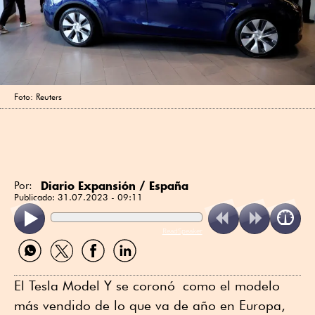
Foto: Reuters
Diario Expansión / España
Por:
Publicado:
31.07.2023 - 09:11
ReadSpeaker
Compartir
Compartir
Compartir
Compartir
por
por
por
por
WhatsApp
Twitter
Facebook
Linkedin
El Tesla Model Y se coronó como el modelo
más vendido de lo que va de año en Europa,