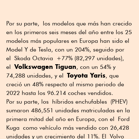
Por su parte, los modelos que más han crecido
en los primeros seis meses del año entre los 25
modelos más populares en Europa han sido el
Model Y de Tesla, con un 204%, seguido por
el Skoda Octavia +77% (82,297 unidades),
Volkswagen Tiguan
el
, con un 54% y
Toyota Yaris
74,288 unidades, y el
, que
creció un 48% respecto al mismo periodo de
2022 hasta los 96.214 coches vendidos.
Por su parte, los híbridos enchufables (PHEV)
sumaron 486,551 unidades matriculadas en la
primera mitad del año en Europa, con el Ford
Kuga como vehículo más vendido con 26,428
unidades y un crecimiento del 11%. El Volvo