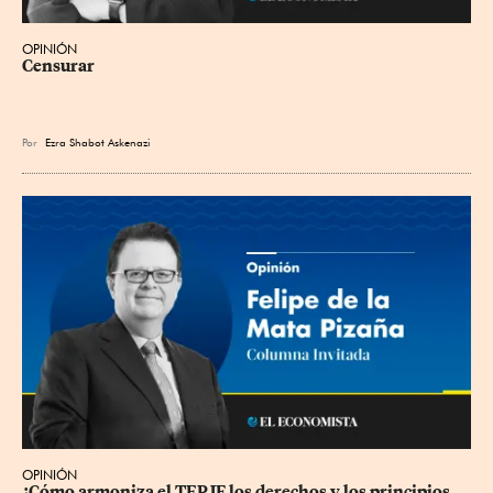
OPINIÓN
Censurar
Por
Ezra Shabot Askenazi
OPINIÓN
¿Cómo armoniza el TEPJF los derechos y los principios 