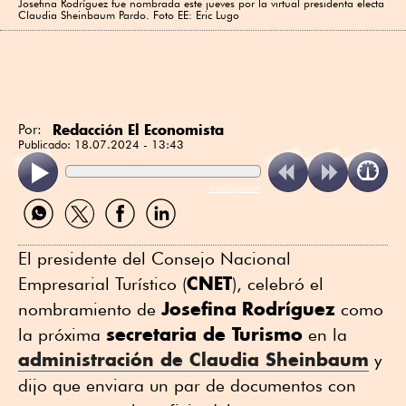
Josefina Rodríguez fue nombrada este jueves por la virtual presidenta electa
Claudia Sheinbaum Pardo. Foto EE: Eric Lugo
Redacción El Economista
Por:
Publicado:
18.07.2024 - 13:43
ReadSpeaker
Compartir
Compartir
Compartir
Compartir
por
por
por
por
WhatsApp
Twitter
Facebook
Linkedin
El presidente del Consejo Nacional
CNET
Empresarial Turístico (
), celebró el
Josefina
Rodríguez
nombramiento de
como
secretaria de Turismo
la próxima
en la
administración de Claudia Sheinbaum
y
dijo que enviara un par de documentos con