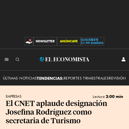
SUSCRÍBETE
NEWSLETTER
ANÚNCIATE
CONTRIBUCIONES
$1.99 DIARIOS
INI
El
SES
Economista
ÚLTIMAS NOTICIAS
TENDENCIAS:
REPORTES TRIMESTRALES
REVISIÓN 
2:00 min
EMPRESAS
Lectura
El CNET aplaude designación
Josefina Rodríguez como
secretaria de Turismo