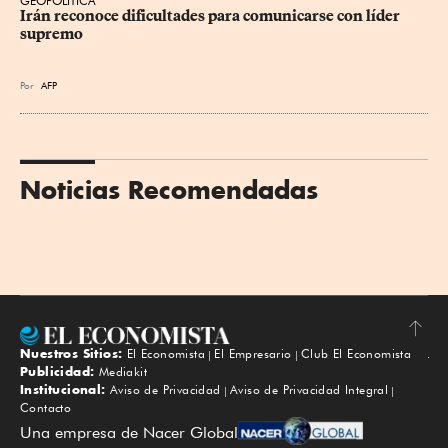
GEOPOLÍTICA
Irán reconoce dificultades para comunicarse con líder 
supremo
Por
AFP
Noticias Recomendadas
Nuestros Sitios:
El Economista
El Empresario
Club El Economista
Subir
Publicidad:
Mediakit
Institucional:
Aviso de Privacidad
Aviso de Privacidad Integral
Contacto
Una empresa de Nacer Global