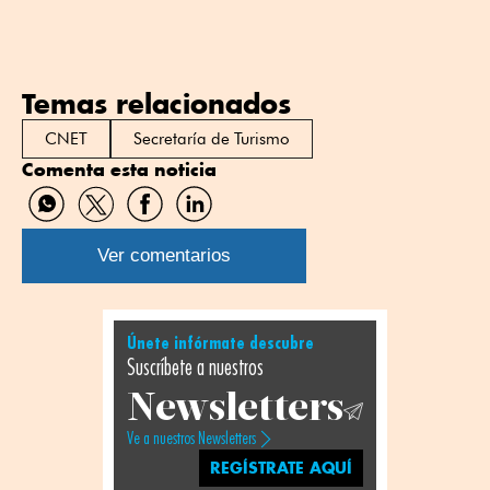
Temas relacionados
CNET
Secretaría de Turismo
Comenta esta noticia
Compartir
Compartir
Compartir
Compartir
por
por
por
por
WhatsApp
Twitter
Facebook
Linkedin
Ver comentarios
Únete infórmate descubre
Suscríbete a nuestros
Newsletters
Ve a nuestros Newsletters
REGÍSTRATE AQUÍ