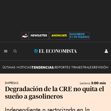
SUSCRÍBETE
NEWSLETTER
ANÚNCIATE
CONTRIBUCIONES
$1.99 DIARIOS
INI
El
SES
Economista
ÚLTIMAS NOTICIAS
TENDENCIAS:
REPORTES TRIMESTRALES
REVISIÓN 
3:00 min
EMPRESAS
Lectura
Degradación de la CRE no quita el
sueño a gasolineros
Independiente o sectorizada en la