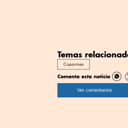
Temas relacionad
Coparmex
Comenta esta noticia
Comp
por
Ver comentarios
What