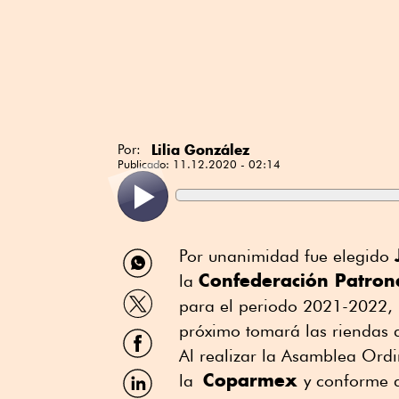
Lilia González
Por:
Publicado:
11.12.2020 - 02:14
Compartir
Por unanimidad fue elegido
por
Confederación Patron
la
WhatsApp
Compartir
para el periodo 2021-2022, p
por
Twitter
próximo tomará las riendas d
Compartir
por
Al realizar la Asamblea Ordi
Facebook
Compartir
Coparmex
la
y conforme a
por