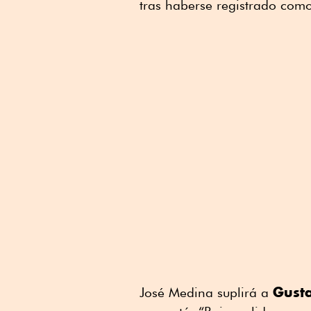
tras haberse registrado com
Linkedin
Gust
José Medina suplirá a