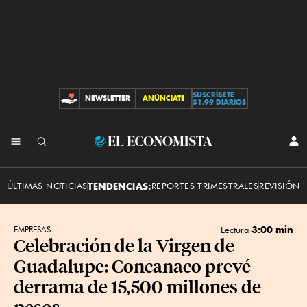
SUSCRÍBETE
NEWSLETTER
ANÚNCIATE
CONTRIBUCIONES
$1.99 DIARIOS
INI
El
SES
Economista
ÚLTIMAS NOTICIAS
TENDENCIAS:
REPORTES TRIMESTRALES
REVISIÓN 
3:00 min
EMPRESAS
Lectura
Celebración de la Virgen de
Guadalupe: Concanaco prevé
derrama de 15,500 millones de
pesos