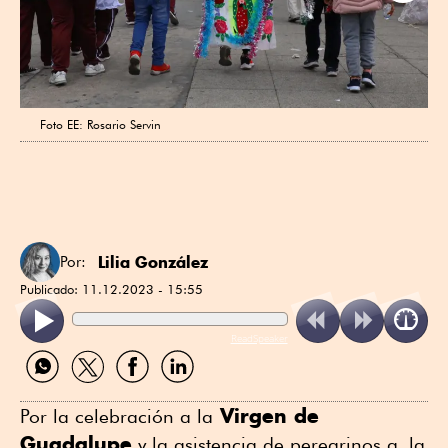
Next
Foto EE: Rosario Servin
Lilia González
Por:
Publicado:
11.12.2023 - 15:55
ReadSpeaker
Compartir
Compartir
Compartir
Compartir
por
por
por
por
WhatsApp
Twitter
Facebook
Linkedin
Virgen de
Por la celebración a la
Guadalupe
y la asistencia de peregrinos a la