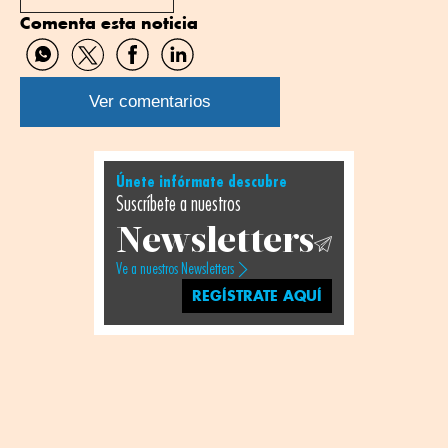
Comenta esta noticia
Compartir
Compartir
Compartir
Compartir
por
por
por
por
WhatsApp
Twitter
Facebook
Linkedin
Ver comentarios
Únete infórmate descubre
Suscríbete a nuestros
Newsletters
Ve a nuestros Newsletters
REGÍSTRATE AQUÍ