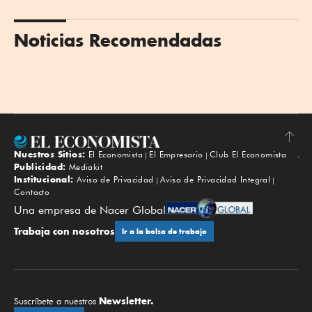
Noticias Recomendadas
Nuestros Sitios:
El Economista
El Empresario
Club El Economista
Subir
Publicidad:
Mediakit
Institucional:
Aviso de Privacidad
Aviso de Privacidad Integral
Contacto
Una empresa de Nacer Global
Trabaja con nosotros
Ir a la bolsa de trabajo
Newsletter.
Suscríbete a nuestros