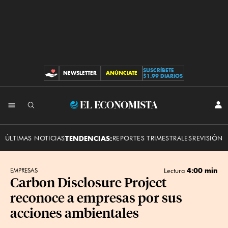
SUSCRÍBETE
NEWSLETTER
ANÚNCIATE
CONTRIBUCIONES
$1.99 DIARIOS
INI
El
SES
Economista
ÚLTIMAS NOTICIAS
TENDENCIAS:
REPORTES TRIMESTRALES
REVISIÓN 
4:00 min
EMPRESAS
Lectura
Carbon Disclosure Project
reconoce a empresas por sus
acciones ambientales