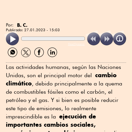
B. C.
Por:
Publicado:
27.01.2023 - 15:03
ReadSpeaker
Compartir
Compartir
Compartir
Compartir
por
por
por
por
WhatsApp
Twitter
Facebook
Linkedin
Las actividades humanas, según las Naciones
cambio
Unidas, son el principal motor del
climático
, debido principalmente a la quema
de combustibles fósiles como el carbón, el
petróleo y el gas. Y si bien es posible reducir
este tipo de emisiones, lo realmente
ejecución de
imprescindible es la
importantes cambios sociales,