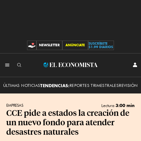
SUSCRÍBETE
NEWSLETTER
ANÚNCIATE
CONTRIBUCIONES
$1.99 DIARIOS
INI
El
SES
Economista
ÚLTIMAS NOTICIAS
TENDENCIAS:
REPORTES TRIMESTRALES
REVISIÓN 
3:00 min
EMPRESAS
Lectura
CCE pide a estados la creación de
un nuevo fondo para atender
desastres naturales