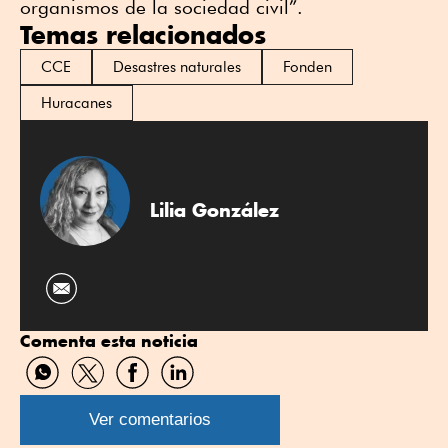
organismos de la sociedad civil”.
Temas relacionados
CCE
Desastres naturales
Fonden
Huracanes
Lilia González
Comenta esta noticia
Compartir
Compartir
Compartir
Compartir
por
por
por
por
WhatsApp
Twitter
Facebook
Linkedin
Ver comentarios