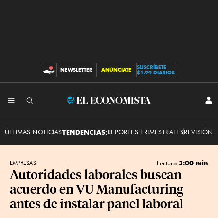
SUSCRÍBETE
NEWSLETTER
ANÚNCIATE
CONTRIBUCIONES
$1.99 DIARIOS
INI
El
SES
Economista
ÚLTIMAS NOTICIAS
TENDENCIAS:
REPORTES TRIMESTRALES
REVISIÓN 
3:00 min
EMPRESAS
Lectura
Autoridades laborales buscan
acuerdo en VU Manufacturing
antes de instalar panel laboral