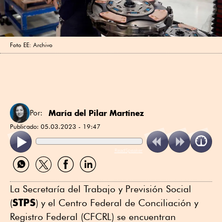
Foto EE: Archivo
María del Pilar Martínez
Por:
Publicado:
05.03.2023 - 19:47
ReadSpeaker
Compartir
Compartir
Compartir
Compartir
por
por
por
por
WhatsApp
Twitter
Facebook
Linkedin
La Secretaría del Trabajo y Previsión Social
STPS
(
) y el Centro Federal de Conciliación y
Registro Federal (CFCRL) se encuentran