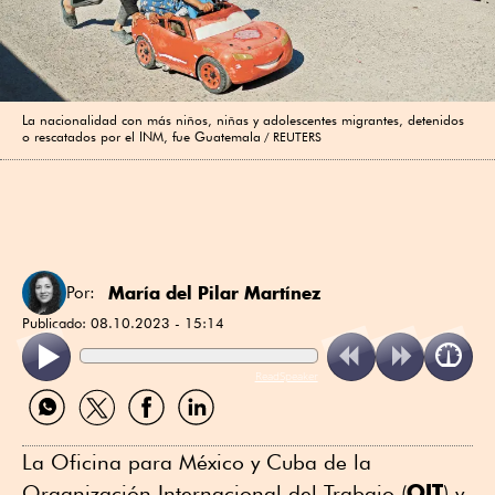
La nacionalidad con más niños, niñas y adolescentes migrantes, detenidos
o rescatados por el INM, fue Guatemala
REUTERS
María del Pilar Martínez
Por:
Publicado:
08.10.2023 - 15:14
ReadSpeaker
Compartir
Compartir
Compartir
Compartir
por
por
por
por
WhatsApp
Twitter
Facebook
Linkedin
La Oficina para México y Cuba de la
OIT
Organización Internacional del Trabajo (
) y