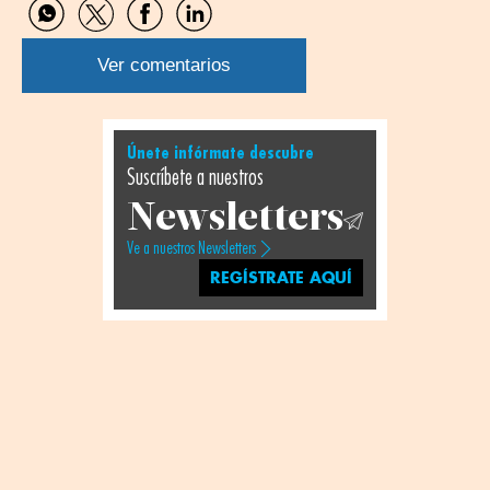
Compartir
Compartir
Compartir
Compartir
por
por
por
por
WhatsApp
Twitter
Facebook
Linkedin
Ver comentarios
Únete infórmate descubre
Suscríbete a nuestros
Newsletters
Ve a nuestros Newsletters
REGÍSTRATE AQUÍ