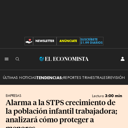
SUSCRÍBETE
NEWSLETTER
ANÚNCIATE
CONTRIBUCIONES
$1.99 DIARIOS
INI
El
SES
Economista
ÚLTIMAS NOTICIAS
TENDENCIAS:
REPORTES TRIMESTRALES
REVISIÓN 
3:00 min
EMPRESAS
Lectura
Alarma a la STPS crecimiento de
la población infantil trabajadora;
analizará cómo proteger a
menores