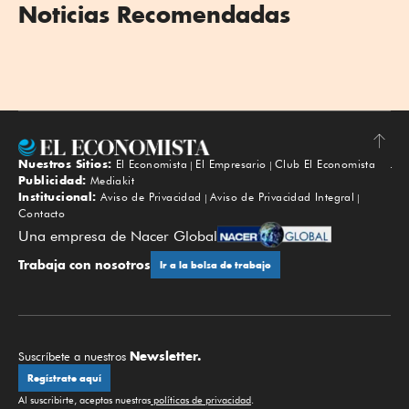
Noticias Recomendadas
Nuestros Sitios:
El Economista
El Empresario
Club El Economista
Subir
Publicidad:
Mediakit
Institucional:
Aviso de Privacidad
Aviso de Privacidad Integral
Contacto
Una empresa de Nacer Global
Trabaja con nosotros
Ir a la bolsa de trabajo
Newsletter.
Suscríbete a nuestros
Regístrate aquí
Al suscribirte, aceptas nuestras
políticas de privacidad
.