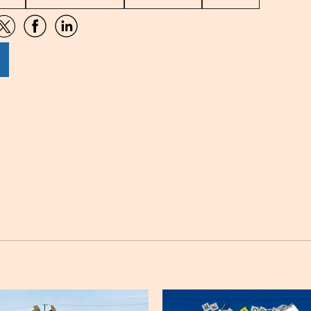
artir
Compartir
Compartir
Compartir
por
por
por
sApp
Twitter
Facebook
Linkedin