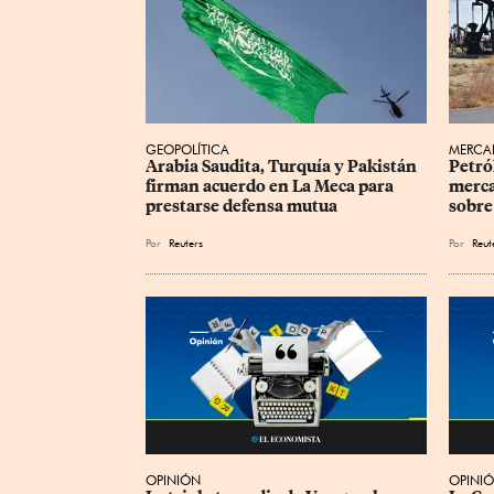
GEOPOLÍTICA
MERCA
Arabia Saudita, Turquía y Pakistán 
Petró
firman acuerdo en La Meca para 
merca
prestarse defensa mutua
sobre
Por
Reuters
Por
Reut
OPINIÓN
OPINI