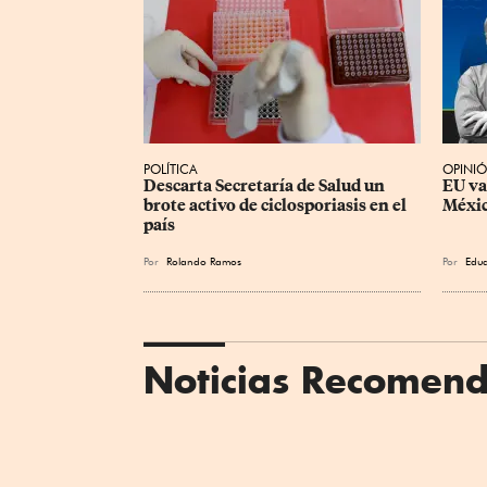
POLÍTICA
OPINI
Descarta Secretaría de Salud un 
EU va
brote activo de ciclosporiasis en el 
Méxic
país
Por
Rolando Ramos
Por
Edua
Noticias Recomen