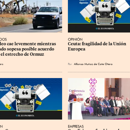
DOS
OPINIÓN
leo cae levemente mientras 
Ceuta: fragilidad de la Unión 
do sopesa posible acuerdo 
Europea
 el estrecho de Ormuz
ers
Por
Alfonso Muñoz de Cote Otero
ÓN
EMPRESAS