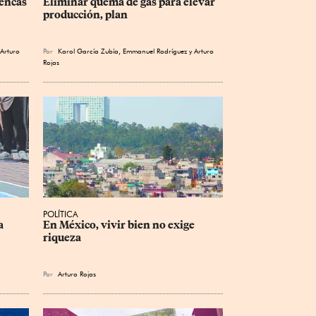
encas 
Eliminar quema de gas para elevar 
producción, plan
Arturo
Por
Karol García Zubía
,
Emmanuel Rodríguez
y
Arturo
Rojas
POLÍTICA
a 
En México, vivir bien no exige 
riqueza
Por
Arturo Rojas