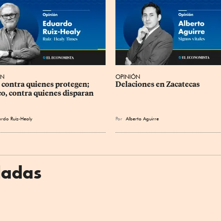
ÓN
OPINIÓN
 contra quienes protegen; 
Delaciones en Zacatecas
o, contra quienes disparan
rdo Ruiz-Healy
Por
Alberto Aguirre
dadas