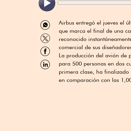
Compartir
Airbus entregó el jueves el 
por
que marca el final de una c
WhatsApp
Compartir
reconocido instantáneamente
por
Twitter
comercial de sus diseñadore
Compartir
por
La producción del avión de
Facebook
Compartir
para 500 personas en dos cu
por
primera clase, ha finalizad
Linkedin
en comparación con las 1,00