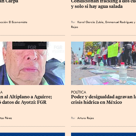
an Carpa
Condicionan fracking a dos cu
y solo si hay agua salada
cción El Economista
Por
Karol García Zubía
,
Emmanuel Rodríguez
y
Rojas
CA
POLÍTICA
n al Altiplano a Aguirre; 
Poder y desigualdad agravan l
ó datos de Ayotzi: FGR
crisis hídrica en México
tza Pérez
Por
Arturo Rojas