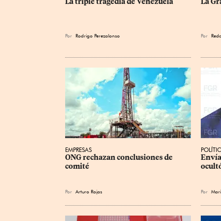
La triple tragedia de Venezuela
La Gr
Por
Rodrigo Perezalonso
Por
Reda
EMPRESAS
POLÍTI
ONG rechazan conclusiones de 
Envía
comité
ocult
Por
Arturo Rojas
Por
Mari