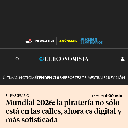
SUSCRÍBETE
NEWSLETTER
ANÚNCIATE
CONTRIBUCIONES
$1.99 DIARIOS
INI
El
SES
Economista
ÚLTIMAS NOTICIAS
TENDENCIAS:
REPORTES TRIMESTRALES
REVISIÓN 
4:00 min
EL EMPRESARIO
Lectura
Mundial 2026: la piratería no sólo
está en las calles, ahora es digital y
más sofisticada