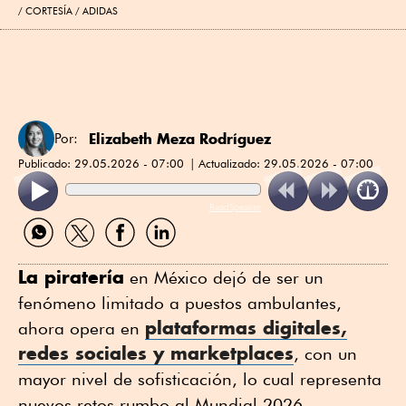
CORTESÍA / ADIDAS
Elizabeth Meza Rodríguez
Por:
Publicado:
29.05.2026 - 07:00
Actualizado:
29.05.2026 - 07:00
ReadSpeaker
Compartir
Compartir
Compartir
Compartir
por
por
por
por
WhatsApp
Twitter
Facebook
Linkedin
La piratería
en México dejó de ser un
fenómeno limitado a puestos ambulantes,
plataformas digitales,
ahora opera en
redes sociales y marketplaces
, con un
mayor nivel de sofisticación, lo cual representa
nuevos retos rumbo al Mundial 2026.