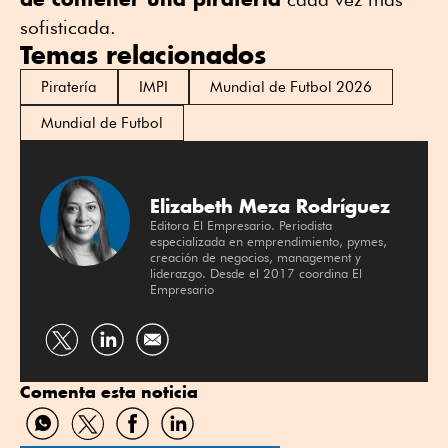
sofisticada.
Temas relacionados
Piratería
IMPI
Mundial de Futbol 2026
Mundial de Futbol
Elizabeth Meza Rodríguez
Editora El Empresario. Periodista
especializada en emprendimiento, pymes,
creación de negocios, management y
liderazgo. Desde el 2017 coordina El
Empresario
Compartir
Compartir
por
por
Comenta esta noticia
Twitter
Linkedin
Compartir
Compartir
Compartir
Compartir