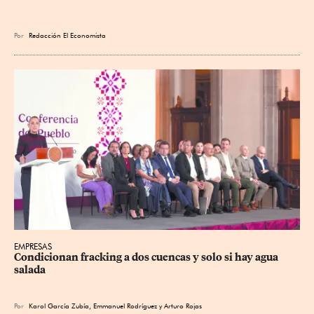
Por
Redacción El Economista
EMPRESAS
Condicionan fracking a dos cuencas y solo si hay agua 
salada
Por
Karol García Zubía
,
Emmanuel Rodríguez
y
Arturo Rojas