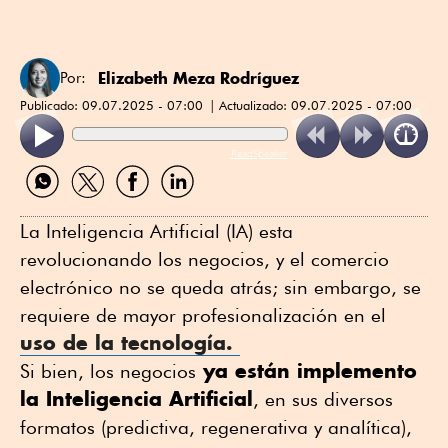
Elizabeth Meza Rodríguez
Por:
Publicado:
09.07.2025 - 07:00
Actualizado:
09.07.2025 - 07:00
ReadSpeaker
Compartir
Compartir
Compartir
Compartir
por
por
por
por
WhatsApp
Twitter
Facebook
Linkedin
La Inteligencia Artificial (IA) esta
revolucionando los negocios, y el comercio
electrónico no se queda atrás; sin embargo, se
requiere de mayor profesionalización en el
uso de la tecnología.
ya están implemento
Si bien, los negocios
la Inteligencia Artificial
, en sus diversos
formatos (predictiva, regenerativa y analítica),