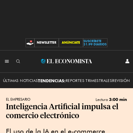
SUSCRÍBETE
NEWSLETTER
ANÚNCIATE
CONTRIBUCIONES
$1.99 DIARIOS
INI
El
SES
Economista
ÚLTIMAS NOTICIAS
TENDENCIAS:
REPORTES TRIMESTRALES
REVISIÓN 
3:00 min
EL EMPRESARIO
Lectura
Inteligencia Artificial impulsa el
comercio electrónico
El uso de la IA en el e-commerce