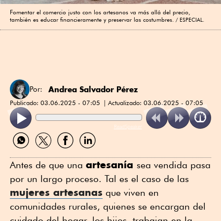
Fomentar el comercio justo con los artesanos va más allá del precio,
también es educar financieramente y preservar las costumbres.
ESPECIAL.
Andrea Salvador Pérez
Por:
Publicado:
03.06.2025 - 07:05
Actualizado:
03.06.2025 - 07:05
ReadSpeaker
Compartir
Compartir
Compartir
Compartir
por
por
por
por
WhatsApp
Twitter
Facebook
Linkedin
artesanía
Antes de que una
sea vendida pasa
por un largo proceso. Tal es el caso de las
mujeres artesanas
que viven en
comunidades rurales, quienes se encargan del
cuidado del hogar, los hijos, trabajan en la