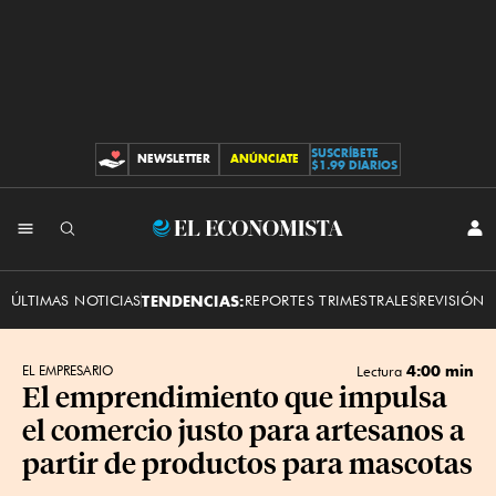
SUSCRÍBETE
NEWSLETTER
ANÚNCIATE
CONTRIBUCIONES
$1.99 DIARIOS
INI
El
SES
Economista
ÚLTIMAS NOTICIAS
TENDENCIAS:
REPORTES TRIMESTRALES
REVISIÓN 
4:00 min
EL EMPRESARIO
Lectura
El emprendimiento que impulsa
el comercio justo para artesanos a
partir de productos para mascotas