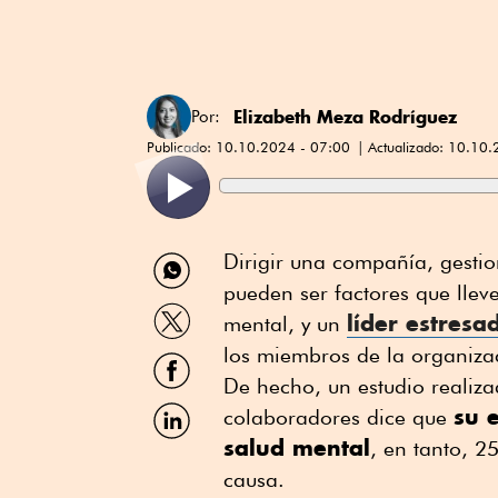
Elizabeth Meza Rodríguez
Por:
Publicado:
10.10.2024 - 07:00
Actualizado:
10.10.
Compartir
Dirigir una compañía, gestio
por
pueden ser factores que llev
WhatsApp
Compartir
líder estresa
mental, y un
por
Twitter
los miembros de la organiz
Compartir
por
De hecho, un estudio reali
Facebook
Compartir
su 
colaboradores dice que
por
salud mental
, en tanto, 2
Linkedin
causa.