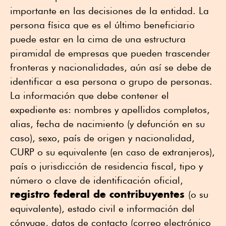
importante en las decisiones de la entidad. La
persona física que es el último beneficiario
puede estar en la cima de una estructura
piramidal de empresas que pueden trascender
fronteras y nacionalidades, aún así se debe de
identificar a esa persona o grupo de personas.
La información que debe contener el
expediente es: nombres y apellidos completos,
alias, fecha de nacimiento (y defunción en su
caso), sexo, país de origen y nacionalidad,
CURP o su equivalente (en caso de extranjeros),
país o jurisdicción de residencia fiscal, tipo y
número o clave de identificación oficial,
registro federal de contribuyentes
(o su
equivalente), estado civil e información del
cónyuge, datos de contacto (correo electrónico