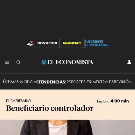
SUSCRÍBETE
NEWSLETTER
ANÚNCIATE
CONTRIBUCIONES
$1.99 DIARIOS
INI
El
SES
Economista
ÚLTIMAS NOTICIAS
TENDENCIAS:
REPORTES TRIMESTRALES
REVISIÓN 
4:00 min
EL EMPRESARIO
Lectura
Beneficiario controlador