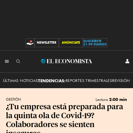
SUSCRÍBETE
NEWSLETTER
ANÚNCIATE
CONTRIBUCIONES
$1.99 DIARIOS
INI
El
SES
Economista
ÚLTIMAS NOTICIAS
TENDENCIAS:
REPORTES TRIMESTRALES
REVISIÓN 
2:00 min
GESTIÓN
Lectura
¿Tu empresa está preparada para
la quinta ola de Covid-19?
Colaboradores se sienten
inseguros