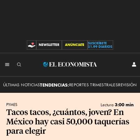
SUSCRÍBETE
NEWSLETTER
ANÚNCIATE
CONTRIBUCIONES
$1.99 DIARIOS
INI
El
SES
Economista
ÚLTIMAS NOTICIAS
TENDENCIAS:
REPORTES TRIMESTRALES
REVISIÓN 
3:00 min
PYMES
Lectura
Tacos tacos, ¿cuántos, joven? En
México hay casi 50,000 taquerías
para elegir