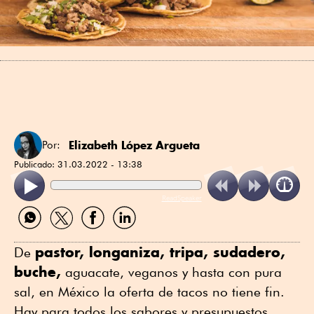
Elizabeth López Argueta
Por:
Publicado:
31.03.2022 - 13:38
ReadSpeaker
Compartir
Compartir
Compartir
Compartir
por
por
por
por
WhatsApp
Twitter
Facebook
Linkedin
pastor, longaniza, tripa, sudadero,
De
buche,
aguacate, veganos y hasta con pura
sal, en México la oferta de tacos no tiene fin.
Hay para todos los sabores y presupuestos,