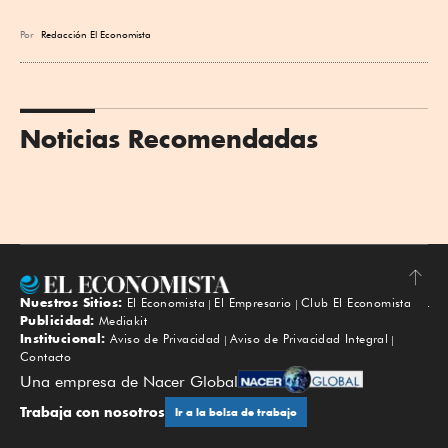
Por
Redacción El Economista
Noticias Recomendadas
Nuestros Sitios:
El Economista
El Empresario
Club El Economista
Subir
Publicidad:
Mediakit
Institucional:
Aviso de Privacidad
Aviso de Privacidad Integral
Contacto
Una empresa de Nacer Global
Trabaja con nosotros
Ir a la bolsa de trabajo