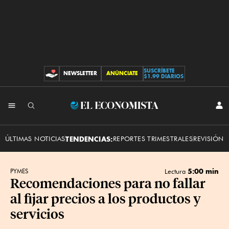
SUSCRÍBETE
NEWSLETTER
ANÚNCIATE
CONTRIBUCIONES
$1.99 DIARIOS
INI
El
SES
Economista
ÚLTIMAS NOTICIAS
TENDENCIAS:
REPORTES TRIMESTRALES
REVISIÓN 
5:00 min
PYMES
Lectura
Recomendaciones para no fallar
al fijar precios a los productos y
servicios