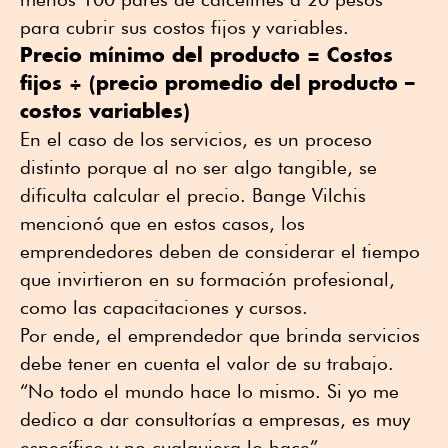
para cubrir sus costos fijos y variables.
Precio mínimo del producto = Costos
fijos ÷ (precio promedio del producto –
costos variables)
En el caso de los servicios, es un proceso
distinto porque al no ser algo tangible, se
dificulta calcular el precio. Bange Vilchis
mencionó que en estos casos, los
emprendedores deben de considerar el tiempo
que invirtieron en su formación profesional,
como las capacitaciones y cursos.
Por ende, el emprendedor que brinda servicios
debe tener en cuenta el valor de su trabajo.
“No todo el mundo hace lo mismo. Si yo me
dedico a dar consultorías a empresas, es muy
específico y no cualquiera lo hace”.