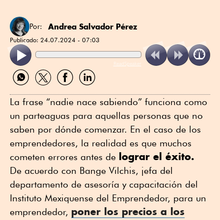
Andrea Salvador Pérez
Por:
Publicado:
24.07.2024 - 07:03
ReadSpeaker
Compartir
Compartir
Compartir
Compartir
por
por
por
por
WhatsApp
Twitter
Facebook
Linkedin
La frase “nadie nace sabiendo” funciona como
un parteaguas para aquellas personas que no
saben por dónde comenzar. En el caso de los
emprendedores, la realidad es que muchos
lograr el éxito.
cometen errores antes de
De acuerdo con Bange Vilchis, jefa del
departamento de asesoría y capacitación del
Instituto Mexiquense del Emprendedor, para un
poner los precios a los
emprendedor,