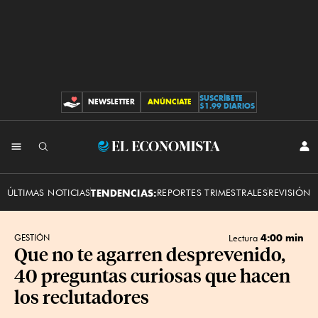
SUSCRÍBETE
NEWSLETTER
ANÚNCIATE
CONTRIBUCIONES
$1.99 DIARIOS
INI
El
SES
Economista
ÚLTIMAS NOTICIAS
TENDENCIAS:
REPORTES TRIMESTRALES
REVISIÓN 
4:00 min
GESTIÓN
Lectura
Que no te agarren desprevenido,
40 preguntas curiosas que hacen
los reclutadores