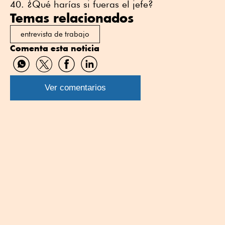
¿Qué harías si fueras el jefe?
Temas relacionados
entrevista de trabajo
Comenta esta noticia
Compartir
Compartir
Compartir
Compartir
por
por
por
por
WhatsApp
Twitter
Facebook
Linkedin
Ver comentarios