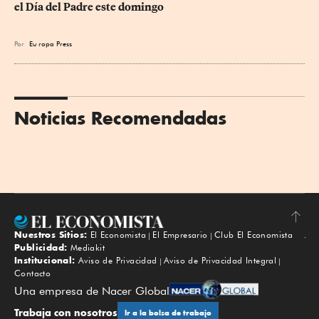
el Día del Padre este domingo
Por
Eu
ropa Press
Noticias Recomendadas
Nuestros Sitios:
El Economista
El Empresario
Club El Economista
Subir
Publicidad:
Mediakit
Institucional:
Aviso de Privacidad
Aviso de Privacidad Integral
Contacto
Una empresa de Nacer Global
Trabaja con nosotros
Ir a la bolsa de trabajo