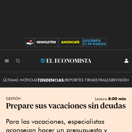
SUSCRÍBETE
NEWSLETTER
ANÚNCIATE
CONTRIBUCIONES
$1.99 DIARIOS
INI
El
SES
Economista
ÚLTIMAS NOTICIAS
TENDENCIAS:
REPORTES TRIMESTRALES
REVISIÓN 
8:00 min
GESTIÓN
Lectura
Prepare sus vacaciones sin deudas
Para las vacaciones, especialistas
aconsejan hacer un presupuesto y