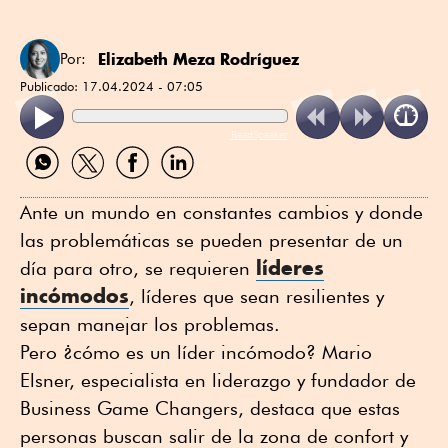
Elizabeth Meza Rodríguez
Por:
Publicado:
17.04.2024 - 07:05
ReadSpeaker
Compartir
Compartir
Compartir
Compartir
por
por
por
por
WhatsApp
Twitter
Facebook
Linkedin
Ante un mundo en constantes cambios y donde
las problemáticas se pueden presentar de un
líderes
día para otro, se requieren
incómodos
, líderes que sean resilientes y
sepan manejar los problemas.
Pero ¿cómo es un líder incómodo? Mario
Elsner, especialista en liderazgo y fundador de
Business Game Changers, destaca que estas
personas buscan salir de la zona de confort y