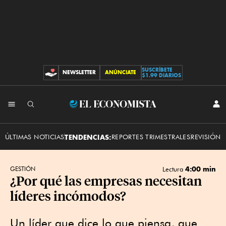
SUSCRÍBETE
NEWSLETTER
ANÚNCIATE
CONTRIBUCIONES
$1.99 DIARIOS
INI
El
SES
Economista
ÚLTIMAS NOTICIAS
TENDENCIAS:
REPORTES TRIMESTRALES
REVISIÓN 
4:00 min
GESTIÓN
Lectura
¿Por qué las empresas necesitan
líderes incómodos?
Un líder que dice lo que piensa, que