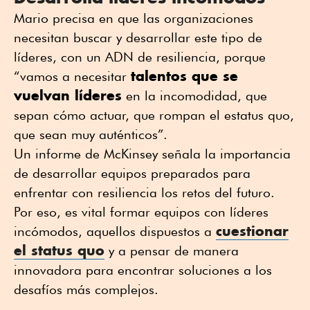
Mario precisa en que las organizaciones
necesitan buscar y desarrollar este tipo de
líderes, con un ADN de resiliencia, porque
talentos que se
“vamos a necesitar
vuelvan líderes
en la incomodidad, que
sepan cómo actuar, que rompan el estatus quo,
que sean muy auténticos”.
Un informe de McKinsey señala la importancia
de desarrollar equipos preparados para
enfrentar con resiliencia los retos del futuro.
Por eso, es vital formar equipos con líderes
cuestionar
incómodos, aquellos dispuestos a
el status quo
y a pensar de manera
innovadora para encontrar soluciones a los
desafíos más complejos.