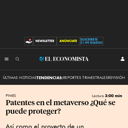
SUSCRÍBETE
NEWSLETTER
ANÚNCIATE
CONTRIBUCIONES
$1.99 DIARIOS
INI
El
SES
Economista
ÚLTIMAS NOTICIAS
TENDENCIAS:
REPORTES TRIMESTRALES
REVISIÓN 
3:00 min
PYMES
Lectura
Patentes en el metaverso ¿Qué se
puede proteger?
Así como el proyecto de un