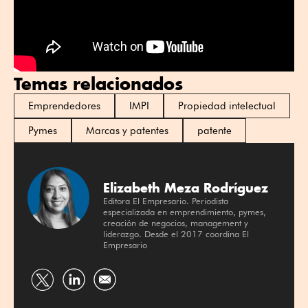
Temas relacionados
Emprendedores
IMPI
Propiedad intelectual
Pymes
Marcas y patentes
patente
Elizabeth Meza Rodríguez
Editora El Empresario. Periodista
especializada en emprendimiento, pymes,
creación de negocios, management y
liderazgo. Desde el 2017 coordina El
Empresario
Compartir
Compartir
por
por