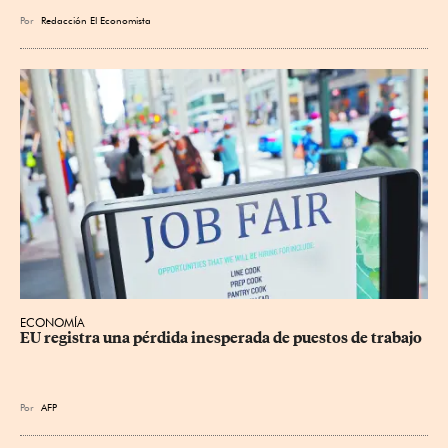
Por
Redacción El Economista
ECONOMÍA
EU registra una pérdida inesperada de puestos de trabajo
Por
AFP