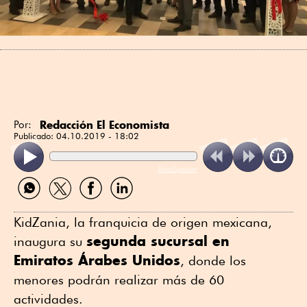
Redacción El Economista
Por:
Publicado:
04.10.2019 - 18:02
ReadSpeaker
Compartir
Compartir
Compartir
Compartir
por
por
por
por
WhatsApp
Twitter
Facebook
Linkedin
KidZania, la franquicia de origen mexicana,
segunda sucursal en
inaugura su
Emiratos Árabes Unidos
, donde los
menores podrán realizar más de 60
actividades.