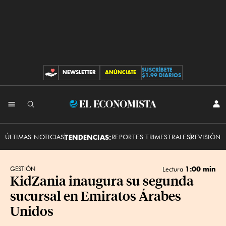
SUSCRÍBETE
NEWSLETTER
ANÚNCIATE
CONTRIBUCIONES
$1.99 DIARIOS
INI
El
SES
Economista
ÚLTIMAS NOTICIAS
TENDENCIAS:
REPORTES TRIMESTRALES
REVISIÓN 
1:00 min
GESTIÓN
Lectura
KidZania inaugura su segunda
sucursal en Emiratos Árabes
Unidos