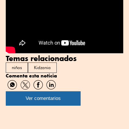
Temas relacionados
niños
Kidzania
Comenta esta noticia
Compartir
Compartir
Compartir
Compartir
por
por
por
por
WhatsApp
Twitter
Facebook
Linkedin
Ver comentarios