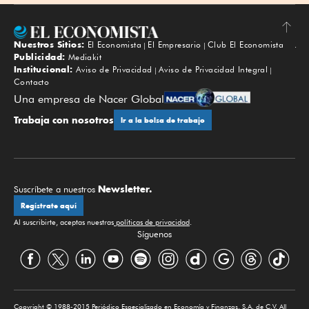
Nuestros Sitios:
El Economista
El Empresario
Club El Economista
Subir
Publicidad:
Mediakit
Institucional:
Aviso de Privacidad
Aviso de Privacidad Integral
Contacto
Una empresa de Nacer Global
Trabaja con nosotros
Ir a la bolsa de trabajo
Newsletter.
Suscríbete a nuestros
Regístrate aquí
Al suscribirte, aceptas nuestras
políticas de privacidad
.
Síguenos
Copyright © 1988-2015 Periódico Especializado en Economía y Finanzas, S.A. de C.V. All