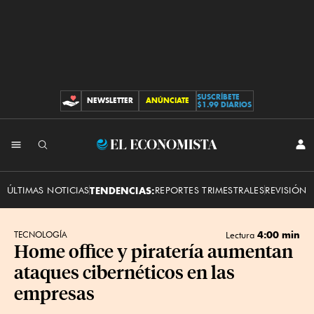
SUSCRÍBETE
NEWSLETTER
ANÚNCIATE
CONTRIBUCIONES
$1.99 DIARIOS
INI
El
SES
Economista
ÚLTIMAS NOTICIAS
TENDENCIAS:
REPORTES TRIMESTRALES
REVISIÓN 
4:00 min
TECNOLOGÍA
Lectura
Home office y piratería aumentan
ataques cibernéticos en las
empresas