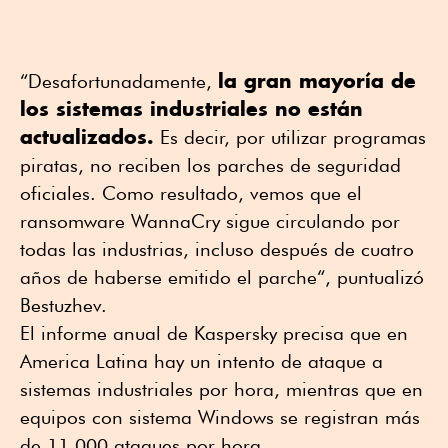
la gran mayoría de
“Desafortunadamente,
los sistemas industriales no están
actualizados.
Es decir, por utilizar programas
piratas, no reciben los parches de seguridad
oficiales. Como resultado, vemos que el
ransomware WannaCry sigue circulando por
todas las industrias, incluso después de cuatro
años de haberse emitido el parche“, puntualizó
Bestuzhev.
El informe anual de Kaspersky precisa que en
America Latina hay un intento de ataque a
sistemas industriales por hora, mientras que en
equipos con sistema Windows se registran más
de 11,000 ataques por hora.