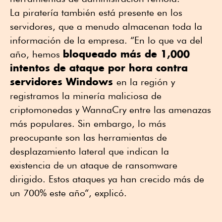
La piratería también está presente en los
servidores, que a menudo almacenan toda la
información de la empresa. “En lo que va del
bloqueado más de 1,000
año, hemos
intentos de ataque por hora contra
servidores Windows
en la región y
registramos la minería maliciosa de
criptomonedas y WannaCry entre las amenazas
más populares. Sin embargo, lo más
preocupante son las herramientas de
desplazamiento lateral que indican la
existencia de un ataque de ransomware
dirigido. Estos ataques ya han crecido más de
un 700% este año“, explicó.