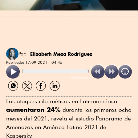
Elizabeth Meza Rodríguez
Por:
Publicado:
17.09.2021 - 04:45
ReadSpeaker
Compartir
Compartir
Compartir
Compartir
por
por
por
por
WhatsApp
Twitter
Facebook
Linkedin
Los ataques cibernéticos en Latinoamérica
aumentaron 24%
durante los primeros ocho
meses del 2021, revela el estudio Panorama de
Amenazas en América Latina 2021 de
Kaspersky.