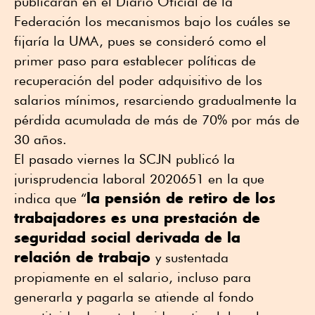
publicaran en el Diario Oficial de la
Federación los mecanismos bajo los cuáles se
fijaría la UMA, pues se consideró como el
primer paso para establecer políticas de
recuperación del poder adquisitivo de los
salarios mínimos, resarciendo gradualmente la
pérdida acumulada de más de 70% por más de
30 años.
El pasado viernes la SCJN publicó la
jurisprudencia laboral 2020651 en la que
la pensión de retiro de los
indica que “
trabajadores es una prestación de
seguridad social derivada de la
relación de trabajo
y sustentada
propiamente en el salario, incluso para
generarla y pagarla se atiende al fondo