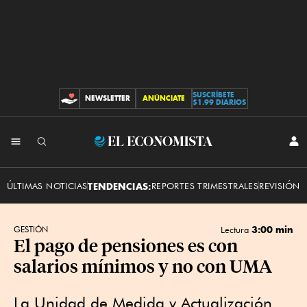
SUSCRÍBETE
NEWSLETTER
ANÚNCIATE
CONTRIBUCIONES
$1.99 DIARIOS
INI
El
SES
Economista
ÚLTIMAS NOTICIAS
TENDENCIAS:
REPORTES TRIMESTRALES
REVISIÓN 
3:00 min
GESTIÓN
Lectura
El pago de pensiones es con
salarios mínimos y no con UMA
La Unidad de Medida y Actualización