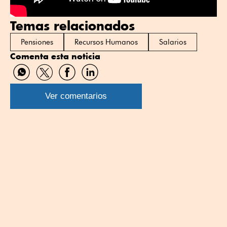
Temas relacionados
Pensiones
Recursos Humanos
Salarios
Comenta esta noticia
Compartir
Compartir
Compartir
Compartir
por
por
por
por
WhatsApp
Twitter
Facebook
Linkedin
Ver comentarios