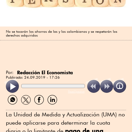
No se tocarán los ahorros de las y los colombianos y se respetarán los
derechos adquiridos
Redacción El Economista
Por:
Publicado:
24.09.2019 - 17:26
ReadSpeaker
Compartir
Compartir
Compartir
Compartir
por
por
por
por
WhatsApp
Twitter
Facebook
Linkedin
La Unidad de Medida y Actualización (UMA) no
puede aplicarse para determinar la cuota
pago de una
diaria o la limitante de