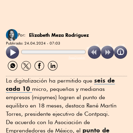
Elizabeth Meza Rodríguez
Por:
Publicado:
24.04.2024 - 07:03
ReadSpeaker
Compartir
Compartir
Compartir
Compartir
por
por
por
por
WhatsApp
Twitter
Facebook
Linkedin
seis de
La digitalización ha permitido que
cada 10
micro, pequeñas y medianas
empresas (mipymes) logren el punto de
equilibro en 18 meses, destaca René Martín
Torres, presidente ejecutivo de Contpaqi.
De acuerdo con la Asociación de
punto de
Emprendedores de México, el