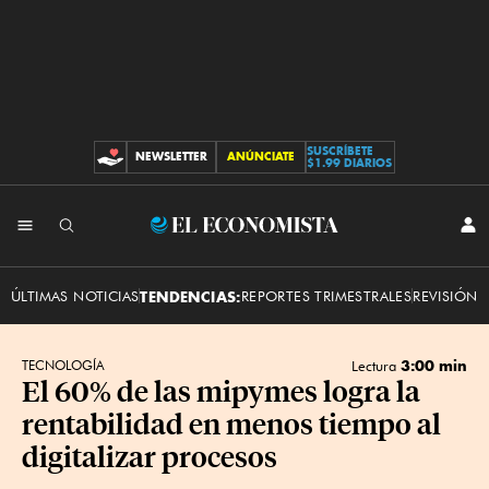
SUSCRÍBETE
NEWSLETTER
ANÚNCIATE
CONTRIBUCIONES
$1.99 DIARIOS
INI
El
SES
Economista
ÚLTIMAS NOTICIAS
TENDENCIAS:
REPORTES TRIMESTRALES
REVISIÓN 
3:00 min
TECNOLOGÍA
Lectura
El 60% de las mipymes logra la
rentabilidad en menos tiempo al
digitalizar procesos