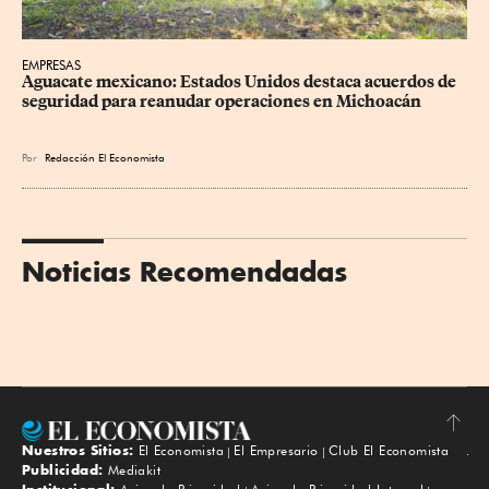
EMPRESAS
Aguacate mexicano: Estados Unidos destaca acuerdos de 
seguridad para reanudar operaciones en Michoacán
Por
Redacción El Economista
Noticias Recomendadas
Nuestros Sitios:
El Economista
El Empresario
Club El Economista
Subir
Publicidad:
Mediakit