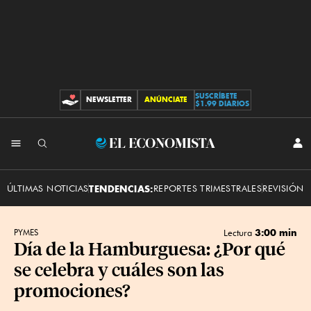
SUSCRÍBETE
NEWSLETTER
ANÚNCIATE
CONTRIBUCIONES
$1.99 DIARIOS
INI
El
SES
Economista
ÚLTIMAS NOTICIAS
TENDENCIAS:
REPORTES TRIMESTRALES
REVISIÓN 
3:00 min
PYMES
Lectura
Día de la Hamburguesa: ¿Por qué
se celebra y cuáles son las
promociones?