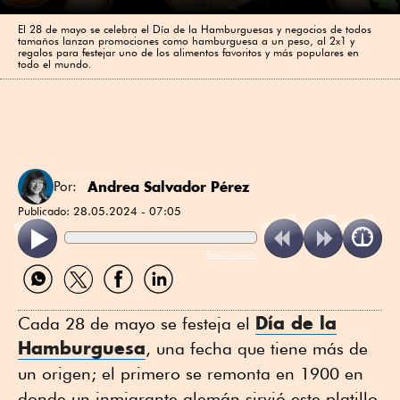
El 28 de mayo se celebra el Día de la Hamburguesas y negocios de todos
tamaños lanzan promociones como hamburguesa a un peso, al 2x1 y
regalos para festejar uno de los alimentos favoritos y más populares en
todo el mundo.
Andrea Salvador Pérez
Por:
Publicado:
28.05.2024 - 07:05
ReadSpeaker
Compartir
Compartir
Compartir
Compartir
por
por
por
por
WhatsApp
Twitter
Facebook
Linkedin
Día de la
Cada 28 de mayo se festeja el
Hamburguesa
, una fecha que tiene más de
un origen; el primero se remonta en 1900 en
donde un inmigrante alemán sirvió este platillo