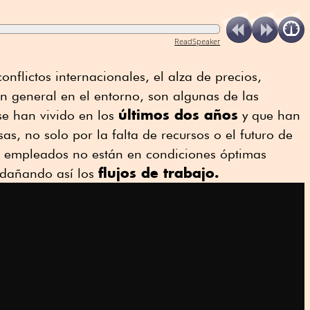
ReadSpeaker
nflictos internacionales, el alza de precios,
n general en el entorno, son algunas de las
últimos dos años
 se han vivido en los
y que han
s, no solo por la falta de recursos o el futuro de
os empleados no están en condiciones óptimas
flujos de trabajo.
 dañando así los