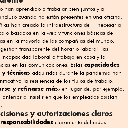
o han aprendido a trabajar bien juntos y a
 incluso cuando no están presentes en una oficina.
as han creado la infraestructura de TI necesaria
bajo basados en la web y funciones básicas de
das en la mayoría de las compañías del mundo.
gestión transparente del horario laboral, las
 incapacidad laboral o trabajo en casa y la
capacidades
ncias en las comunicaciones. Estas
 y técnicas
adquiridas durante la pandemia han
icativa la resiliencia de los flujos de trabajo.
arse y refinarse más,
en lugar de, por ejemplo,
’ anterior o insistir en que los empleados asistan
.
cisiones y autorizaciones claros
 responsabilidades
claramente definidos