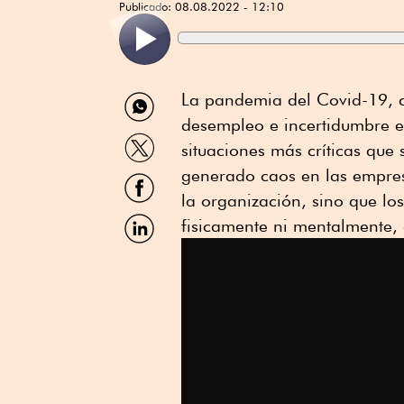
Publicado:
08.08.2022 - 12:10
Compartir
La pandemia del Covid-19, co
por
desempleo e incertidumbre e
WhatsApp
Compartir
situaciones más críticas que
por
Twitter
generado caos en las empresa
Compartir
por
la organización, sino que l
Facebook
Compartir
fisicamente ni mentalmente,
por
Linkedin