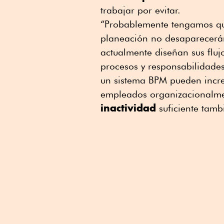
trabajar por evitar.
“Probablemente tengamos que
planeación no desaparecerán
actualmente diseñan sus flujo
procesos y responsabilidades
un sistema BPM pueden increm
empleados organizacionalme
inactividad
suficiente tamb