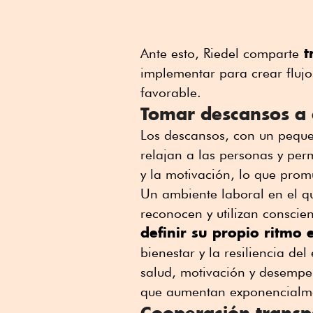
t
Ante esto, Riedel comparte
implementar para crear flujo
favorable.
Tomar descansos a 
Los descansos, con un peque
relajan a las personas y per
y la motivación, lo que pr
Un ambiente laboral en el qu
reconocen y utilizan conscie
definir su propio ritmo 
bienestar y la resiliencia de
salud, motivación y desempe
que aumentan exponencialm
Cooperación transp