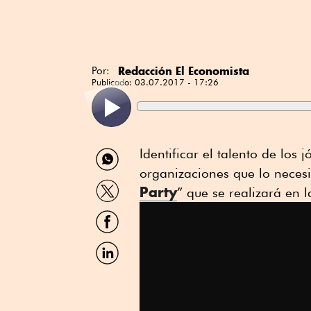
Redacción El Economista
Por:
Publicado:
03.07.2017 - 17:26
Compartir
Identificar el talento de los 
por
organizaciones que lo necesi
WhatsApp
Compartir
Party
” que se realizará en 
por
Twitter
Compartir
por
Facebook
Compartir
por
Linkedin