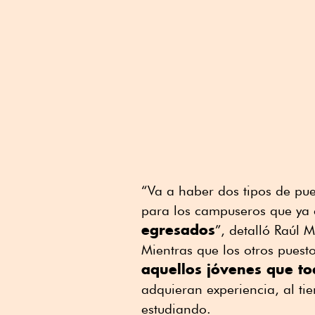
“Va a haber dos tipos de pue
para los campuseros que ya 
egresados
”, detalló Raúl M
Mientras que los otros puest
aquellos jóvenes que to
adquieran experiencia, al t
estudiando.