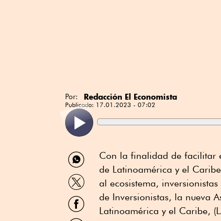
Redacción El Economista
Por:
Publicado:
17.01.2023 - 07:02
Compartir
Con la finalidad de facilita
por
de Latinoamérica y el Carib
WhatsApp
Compartir
al ecosistema, inversionista
por
Twitter
de Inversionistas, la nueva 
Compartir
por
Latinoamérica y el Caribe, (
Facebook
Compartir