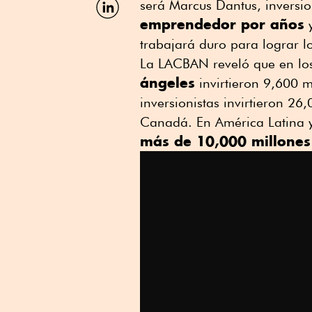
será Marcus Dantus, inversi
por
emprendedor por años
y
Linkedin
trabajará duro para lograr lo
La LACBAN reveló que en lo
ángeles
invirtieron 9,600 m
inversionistas invirtieron 2
Canadá. En América Latina y 
más de 10,000 millones